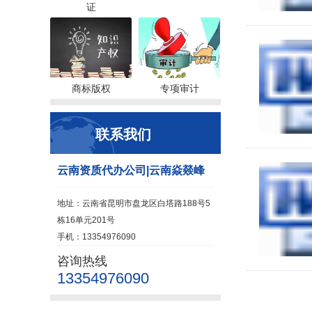
证
商标版权
专项审计
联系我们
云南资质代办公司|云南焱燚峰
地址：云南省昆明市盘龙区白塔路188号5
栋16单元201号
手机：13354976090
咨询热线
13354976090